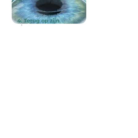
4. Terug op zijn
plaats
Voorzichtig gaat de flap terug
op zijn oorspronkelijke plaats.
Een snelle en pijnloze
genezing is aan de beurt.
WIL JE MEER INFO?
Afspraak - Zien zonder bril