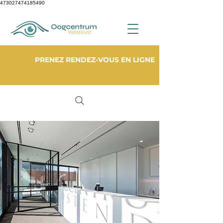
473027474185490
PRENEZ RENDEZ-VOUS EN LIGNE